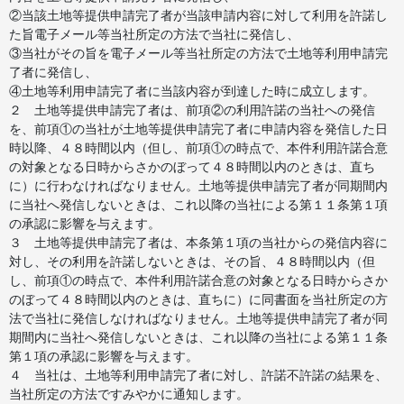
②当該土地等提供申請完了者が当該申請内容に対して利用を許諾し
た旨電子メール等当社所定の方法で当社に発信し、
③当社がその旨を電子メール等当社所定の方法で土地等利用申請完
了者に発信し、
④土地等利用申請完了者に当該内容が到達した時に成立します。
２ 土地等提供申請完了者は、前項②の利用許諾の当社への発信
を、前項①の当社が土地等提供申請完了者に申請内容を発信した日
時以降、４８時間以内（但し、前項①の時点で、本件利用許諾合意
の対象となる日時からさかのぼって４８時間以内のときは、直ち
に）に行わなければなりません。土地等提供申請完了者が同期間内
に当社へ発信しないときは、これ以降の当社による第１１条第１項
の承認に影響を与えます。
３ 土地等提供申請完了者は、本条第１項の当社からの発信内容に
対し、その利用を許諾しないときは、その旨、４８時間以内（但
し、前項①の時点で、本件利用許諾合意の対象となる日時からさか
のぼって４８時間以内のときは、直ちに）に同書面を当社所定の方
法で当社に発信しなければなりません。土地等提供申請完了者が同
期間内に当社へ発信しないときは、これ以降の当社による第１１条
第１項の承認に影響を与えます。
４ 当社は、土地等利用申請完了者に対し、許諾不許諾の結果を、
当社所定の方法ですみやかに通知します。