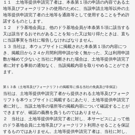
１１ 土地等提供申請完了者は、本条第１項の申請の内容である土
地等及びフォークリフトの使用のために、当該申請土地等以外の土
地等提供申請完了者の土地等を通路等として使用することを予め許
諾するものとします。
１２ ドラ基地会員は、他のドラ基地会員が本条第５項に該当する
又は該当するおそれがあることを知った又は知り得たときは、直ち
に当該事実を当社に報告しなければなりません。
１３ 当社は、本ウェブサイトに掲載された本条第１項の内容につ
き、掲載日から２４か月間利用申請が全く無かった、又は利用申請
数が極めて少ないと当社に判断された場合は、土地等提供申請完了
者に対する事前の通知なく、当該掲載内容を取りやめることができ
ます。
第１３条（土地等及びフォークリフトの掲載等に係る当社の免責及び非保証）
当社は、土地等提供申請完了者から提供される土地等及びフォーク
リフトを本ウェブサイトに掲載するにあたり、土地等提供申請完了
者に対し、当該土地等の場所等の掲載内容について確認することが
できますが、確認の義務を負うものではありません。
２ 当社は、土地等提供申請完了者に対し、本サービスによって他
のドラ基地会員に土地等及びフォークリフト利用させることを保証
するものではありません。土地等提供申請完了者は、当社に対し、