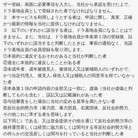
ザー登録」画面に必要事項を入力し、当社から承認を受けた上で、
ドラ基地会員として登録された者でなければなりません。
２ 本サービスを利用しようとする者は、申請に際し、真実、正確
かつ最新の情報を当社に提供しなければなりません。
３ 以下のいずれかに該当する者は、ドラ基地会員になることはで
きません。また、当社は、ドラ基地会員が本条第１項の登録後、以
下のいずれかに該当すると判断したときは、事前の通知なく、当該
ドラ基地会員の会員登録を取り消します。
①本規約に違反するおそれがあると当社が判断した者
②過去に本規約に違反したことがある者
③未成年者、成年被後見人、被保佐人又は被補助人のいずれかで、
かつ法定代理人、後見人､保佐人又は補助人の同意等を得ていなかっ
た者
④本条第１項の申請内容の全部又は一部に、虚偽（当社が虚偽と判
断してものも含む）、誤記又は記載漏れがあった者
⑤与信審査をした場合に当社の定める基準を満たさない者
⑥反社会的勢力等（暴力団、暴力団員、右翼団体、反社会的勢力、
その他これに準ずる者を意味します。
以下同じ）である、又は資金提供その他を通じて反社会的勢力等の
維持運営若しくは経営に協力若しくは関与する等反社会的勢力等と
の何らかの交流若しくは関与を行っていると当社が判断した者