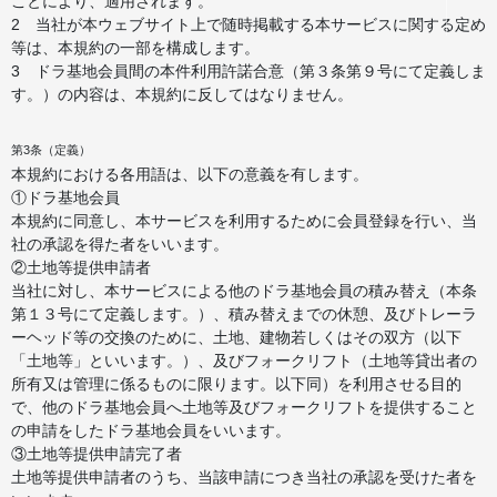
ことにより、適用されます。
2 当社が本ウェブサイト上で随時掲載する本サービスに関する定め
等は、本規約の一部を構成します。
3 ドラ基地会員間の本件利用許諾合意（第３条第９号にて定義しま
す。）の内容は、本規約に反してはなりません。
第3条（定義）
本規約における各用語は、以下の意義を有します。
①ドラ基地会員
本規約に同意し、本サービスを利用するために会員登録を行い、当
社の承認を得た者をいいます。
②土地等提供申請者
当社に対し、本サービスによる他のドラ基地会員の積み替え（本条
第１３号にて定義します。）、積み替えまでの休憩、及びトレーラ
ーヘッド等の交換のために、土地、建物若しくはその双方（以下
「土地等」といいます。）、及びフォークリフト（土地等貸出者の
所有又は管理に係るものに限ります。以下同）を利用させる目的
で、他のドラ基地会員へ土地等及びフォークリフトを提供すること
の申請をしたドラ基地会員をいいます。
③土地等提供申請完了者
土地等提供申請者のうち、当該申請につき当社の承認を受けた者を