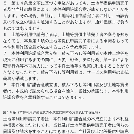
５ 第１４条第２項に基づく申込があっても、土地等提供申請完了
者及び当社の裁量により、本件利用許諾合意が成立しないことがあ
ります。その場合、当社は、土地等利用申請完了者に対し、当該合
意の不成立の理由を通知することがありますが、通知義務まで負う
ものではありません。
６ 土地等利用申請完了者は、土地等提供申請完了者の商号を知ら
なくても、本条第１項の土地等提供申請完了者による承諾をもって
本件利用許諾合意が成立することを予め承諾します。
７ 本件利用許諾成合意立後、積み下ろし等利用者が本件土地等を
現実に利用するまでの間に、天災、戦争、テロ行為、第三者による
犯罪行為等不可抗力によって本件土地等を現実に利用することがで
きなくなったとき、積み下ろし等利用者は、サービス利用料の支払
義務が消滅します。
８ 本件利用許諾合意成立後、積み下ろし等利用者及び土地等貸出
者は、本規約で認められる場合を除き、当社の承諾なく、本件利用
許諾合意を合意解除することはできません。
第１８条（本件利用許諾合意の不成立に関する免責及び非保証等）
土地等利用申請完了者は、本件利用許諾合意の不成立により不利益
や損害が生じたとしても、当社及び土地等提供申請完了者に何らの
異議及び請求をすることはできません。当社及び土地等提供申請完