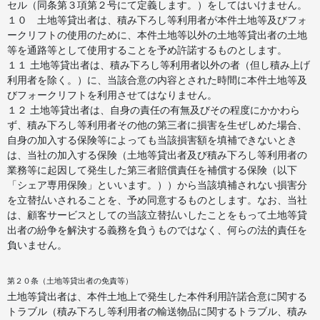
セル（同条第３項第２号にて定義します。）をしてはいけません。
１０ 土地等貸出者は、積み下ろし等利用者が本件土地等及びフォ
ークリフトの使用のために、本件土地等以外の土地等貸出者の土地
等を通路等として使用することを予め許諾するものとします。
１１ 土地等貸出者は、積み下ろし等利用者以外の者（但し積み上げ
利用者を除く。）に、当該合意の内容とされた時間に本件土地等及
びフォークリフトを利用させてはなりません。
１２ 土地等貸出者は、自身の責任の有無及びその程度にかかわら
ず、積み下ろし等利用者その他の第三者に損害を生ぜしめた場合、
自身の加入する保険等によっても当該損害額を填補できないとき
は、当社の加入する保険（土地等貸出者及び積み下ろし等利用者の
業務等に起因して発生した第三者賠償責任を補償する保険（以下
「シェア専用保険」といいます。））から当該填補されない損害分
を立替払いされることを、予め同意するものとします。なお、当社
は、顧客サービスとしての当該立替払いしたことをもって土地等貸
出者の紛争を解決する義務を負うものではなく、何らの法的責任を
負いません。
第２０条（土地等貸出者の免責等）
土地等貸出者は、本件土地上で発生した本件利用許諾合意に関する
トラブル（積み下ろし等利用者の輸送物品に関するトラブル、積み