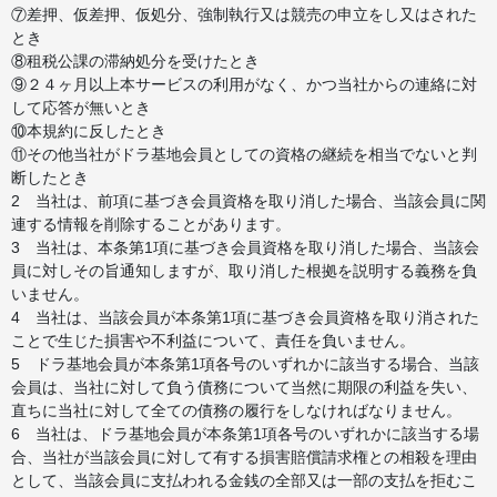
⑦差押、仮差押、仮処分、強制執行又は競売の申立をし又はされた
とき
⑧租税公課の滞納処分を受けたとき
⑨２４ヶ月以上本サービスの利用がなく、かつ当社からの連絡に対
して応答が無いとき
⑩本規約に反したとき
⑪その他当社がドラ基地会員としての資格の継続を相当でないと判
断したとき
2 当社は、前項に基づき会員資格を取り消した場合、当該会員に関
連する情報を削除することがあります。
3 当社は、本条第1項に基づき会員資格を取り消した場合、当該会
員に対しその旨通知しますが、取り消した根拠を説明する義務を負
いません。
4 当社は、当該会員が本条第1項に基づき会員資格を取り消された
ことで生じた損害や不利益について、責任を負いません。
5 ドラ基地会員が本条第1項各号のいずれかに該当する場合、当該
会員は、当社に対して負う債務について当然に期限の利益を失い、
直ちに当社に対して全ての債務の履行をしなければなりません。
6 当社は、ドラ基地会員が本条第1項各号のいずれかに該当する場
合、当社が当該会員に対して有する損害賠償請求権との相殺を理由
として、当該会員に支払われる金銭の全部又は一部の支払を拒むこ