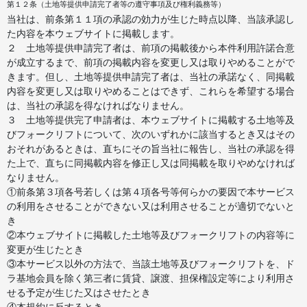
第１２条（土地等提供申請完了者等の遵守事項及び権利義務等）
当社は、前条第１１項の承認の効力が生じた時点以降、当該承認し
た内容を本ウェブサイトに掲載します。
２ 土地等提供申請完了者は、前項の掲載後から本件利用許諾合意
が成立するまで、前項の掲載内容を変更し又は取りやめることがで
きます。但し、土地等提供申請完了者は、当社の承諾なく、同掲載
内容を変更し又は取りやめることはできず、これらを希望する場合
は、当社の承認を得なければなりません。
３ 土地等提供完了申請者は、本ウェブサイトに掲載する土地等及
びフォークリフトについて、次のいずれかに該当するとき又はその
おそれがあるときは、直ちにその旨当社に報告し、当社の承認を得
た上で、直ちに同掲載内容を修正し又は同掲載を取りやめなければ
なりません。
①前条第３項各号若しくは第４項各号等何らかの要因で本サービス
の利用をさせることができない又は利用させることが適切でないと
き
②本ウェブサイトに掲載した土地等及びフォークリフトの内容等に
変更が生じたとき
③本サービス以外の方法で、当該土地等及びフォークリフトを、ド
ラ基地会員を除く第三者に賃貸、譲渡、担保権設定等により利用さ
せる予定が生じた又はさせたとき
④本規約に反するとき