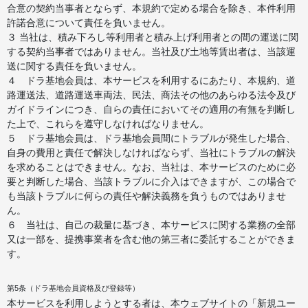
合意の契約当事者とならず、本規約で定める場合を除き、本件利用
許諾合意について責任を負いません。
３ 当社は、積み下ろし等利用者と積み上げ利用者との間の運送に関
する契約当事者ではありません。当社及び土地等賃出者は、当該運
送に関する責任を負いません。
４ ドラ基地会員は、本サービスを利用するにあたり、本規約、道
路運送法、道路運送車両法、民法、商法その他のあらゆる法令及び
ガイドラインにつき、自らの責任においてその適用の有無を判断し
た上で、これらを遵守しなければなりません。
５ ドラ基地会員は、ドラ基地会員間にトラブルが発生した場合、
自身の費用と責任で解決しなければならず、当社にトラブルの解決
を求めることはできません。なお、当社は、本サービスのために必
要と判断した場合、当該トラブルに介入はできますが、この場合で
も当該トラブルに何らの責任や解決義務を負うものではありませ
ん。
６ 当社は、自己の裁量に基づき、本サービスに関する業務の全部
又は一部を、提携事業者を含む他の第三者に委託することができま
す。
第5条（ドラ基地会員資格及び登録等）
本サービスを利用しようとする者は、本ウェブサイトの「新規ユー