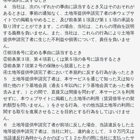
４ 当社は、次のいずれかの事由に該当するとき又はそのおそれが
あるときは、事前の通知なく、土地等提供申請完了者の本ウェブサ
イトでの掲載をやめること、及び前条第１項及び第１１項の承認を
取り消すことができます。この場合、当社は、これらの理由を説明
する義務を負いません。また、当社は、これらの行為により土地等
提供申請完了者に生じた不利益や損害について、責任を負いませ
ん。
①前項各号に定める事由に該当するとき
②前条第３項、第４項若しくは第５項の各号に該当するとき
③前条第７項第２号の保険から脱退したとき
④土地等提供申請完了者において本規約に反する行為があったとき
５ 土地等提供申請完了者は、本サービスを通じて知った又は知り
得た他のドラ基地会員（過去１年以内にドラ基地会員であった者を
含みます。）との間で、直接又は間接を問わず、本サービスを利用
せずに、本ウェブサイトに掲載した土地等の利用（賃貸借等その契
約類型を問いません。）をさせる行為、その他当該土地等の利用に
関する取引を進展させることを目的とする行為をしてはいけませ
ん。
６ 土地等提供申請完了者が前項に反した場合、当該違反をした土
地等提供申請完了者は、当社に対し、違約金として、３０万円又は
当該違反行為時からさかのぼって１２か月の間に当社に支払ったサ