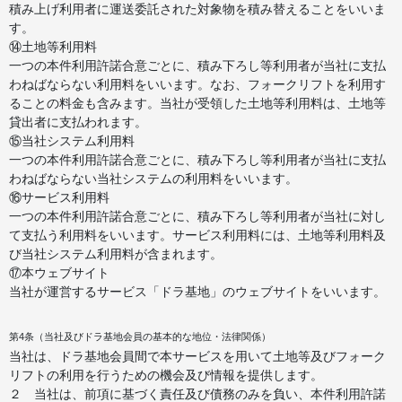
積み上げ利用者に運送委託された対象物を積み替えることをいいま
す。
⑭土地等利用料
一つの本件利用許諾合意ごとに、積み下ろし等利用者が当社に支払
わねばならない利用料をいいます。なお、フォークリフトを利用す
ることの料金も含みます。当社が受領した土地等利用料は、土地等
貸出者に支払われます。
⑮当社システム利用料
一つの本件利用許諾合意ごとに、積み下ろし等利用者が当社に支払
わねばならない当社システムの利用料をいいます。
⑯サービス利用料
一つの本件利用許諾合意ごとに、積み下ろし等利用者が当社に対し
て支払う利用料をいいます。サービス利用料には、土地等利用料及
び当社システム利用料が含まれます。
⑰本ウェブサイト
当社が運営するサービス「ドラ基地」のウェブサイトをいいます。
第4条（当社及びドラ基地会員の基本的な地位・法律関係）
当社は、ドラ基地会員間で本サービスを用いて土地等及びフォーク
リフトの利用を行うための機会及び情報を提供します。
２ 当社は、前項に基づく責任及び債務のみを負い、本件利用許諾