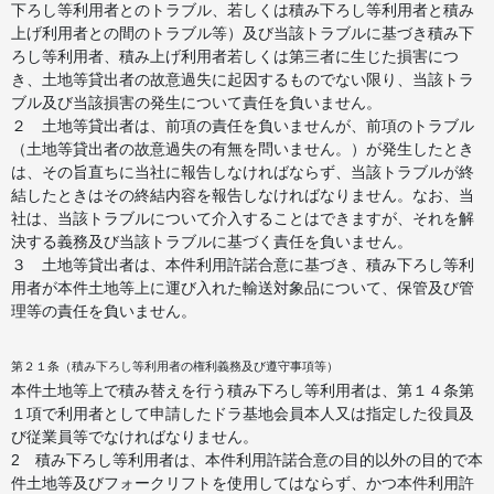
下ろし等利用者とのトラブル、若しくは積み下ろし等利用者と積み
上げ利用者との間のトラブル等）及び当該トラブルに基づき積み下
ろし等利用者、積み上げ利用者若しくは第三者に生じた損害につ
き、土地等貸出者の故意過失に起因するものでない限り、当該トラ
ブル及び当該損害の発生について責任を負いません。
２ 土地等貸出者は、前項の責任を負いませんが、前項のトラブル
（土地等貸出者の故意過失の有無を問いません。）が発生したとき
は、その旨直ちに当社に報告しなければならず、当該トラブルが終
結したときはその終結内容を報告しなければなりません。なお、当
社は、当該トラブルについて介入することはできますが、それを解
決する義務及び当該トラブルに基づく責任を負いません。
３ 土地等貸出者は、本件利用許諾合意に基づき、積み下ろし等利
用者が本件土地等上に運び入れた輸送対象品について、保管及び管
理等の責任を負いません。
第２１条（積み下ろし等利用者の権利義務及び遵守事項等）
本件土地等上で積み替えを行う積み下ろし等利用者は、第１４条第
１項で利用者として申請したドラ基地会員本人又は指定した役員及
び従業員等でなければなりません。
2 積み下ろし等利用者は、本件利用許諾合意の目的以外の目的で本
件土地等及びフォークリフトを使用してはならず、かつ本件利用許