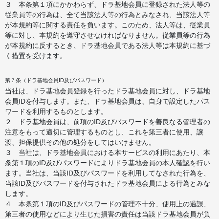
３ 本条第１項にかかわらず、ドラ基地会員に登録された法人等の
従業員等の行為は、全て当該法人等の行為とみなされ、当該法人等
が本規約等に関する責任を負います。このため、法人等は、従業員
等に対し、本規約を遵守させなければなりません。従業員等の行為
が本規約に反するとき、ドラ基地会員である法人等は本規約に基づ
く措置を受けます。
第７条（ドラ基地会員ID及びパスワード）
当社は、ドラ基地会員登録を行ったドラ基地会員に対し、ドラ基地
会員IDを付与します。また、ドラ基地会員は、自身で設定したパス
ワードを利用するものとします。
２ ドラ基地会員は、前項のID及びパスワードを善良なる管理者の
注意をもって適切に管理するものとし、これを第三者に使用、譲
渡、担保提供その他の処分をしてはいけません。
３ 当社は、ドラ基地会員における本サービスの利用にあたり、本
条第１項のID及びパスワードによりドラ基地会員の本人確認を行い
ます。当社は、当該ID及びパスワードを利用してなされた行為を、
当該ID及びパスワードを付与されたドラ基地会員による行為とみな
します。
４ 本条第１項のID及びパスワードの管理不十分、使用上の過誤、
第三者の使用などにより生じた損害の責任は当該ドラ基地会員が負