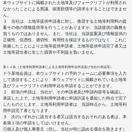
本ウェブサイトに掲載された土地等及びフォークリフトが利用され
なかったことによる異議、損害賠償等の請求をすることはできませ
ん。
３ 当社は、土地等提供申請者に対し、推奨する土地等利用料の提
案その他の情報提供等を行うことがありますが、当該提供の義務を
負うものではありません。また、当社は、当該提案及び情報提供の
正確性、信憑性、適切性、有用性を保証するものではなく、これに
依拠したことにより土地等提供申請者、土地等提供申請完了者又は
土地等貸出者に生じた損害や不利益を負いません。
第１４条（土地等利用申請者による土地等利用申込申請及び当社の承認等）
ドラ基地会員は、本ウェブサイトの予約フォームに必要事項を入力
して送信することにより、本ウェブサイトに掲載されている土地等
及びフォークリフトの利用申込を申請することができます。
２ 前項の申請は、当社が、その申請者及び申請内容等を確認し、
承諾した上で、土地等利用申請者に申請許諾を通知した時点で完了
したものとします。土地等利用申請者は、当該時点から、土地等利
用申請完了者となります。
３ 次のいずれかに該当する者又は該当するおそれのある者は、本
条第１項の申請をしてはいけません。
①個人及び個人事業主（但し、当社が特に認める場合を除きます）