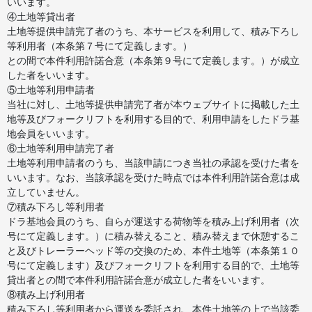
いいます。
④土地等貸出者
土地等提供申請完了者のうち、本サービスを利用して、積み下ろし
等利用者（本条第７号にて定義します。）
との間で本件利用許諾合意（本条第９号にて定義します。）が成立
した者をいいます。
⑤土地等利用申請者
当社に対し、土地等提供申請完了者が本ウェブサイトに掲載した土
地等及びフォークリフトを利用する目的で、利用申請をしたドラ基
地会員をいいます。
⑥土地等利用申請完了者
土地等利用申請者のうち、当該申請につき当社の承認を受けた者を
いいます。なお、当該承認を受けた時点では本件利用許諾合意は成
立していません。
⑦積み下ろし等利用者
ドラ基地会員のうち、自らが運送する荷物等を積み上げ利用者（次
号にて定義します。）に積み替えること、積み替えまで休憩するこ
と及びトレーラーヘッド等の交換のため、本件土地等（本条第１０
号にて定義します）及びフォークリフトを利用する目的で、土地等
貸出者との間で本件利用許諾合意が成立した者をいいます。
⑧積み上げ利用者
積み下ろし等利用者から運送を委託され、本件土地等の上で当該委