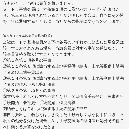
うものとし、当社は責任を負いません。
５ ドラ基地会員は、本条第１項のID及びパスワードが盗まれた
り、第三者に使用されていることが判明した場合は、直ちにその旨
を当社に通知するとともに、当社からの指示に従うものとします。
第８条（ドラ基地会員資格の取消）
当社は、ドラ基地会員が以下の各号のいずれかに該当した場合又は
該当するおそれがある場合、当該会員に対する事前の通知なく、当
該会員資格を取り消すことができます。
①第５条第３項各号の事由
②第１１条第５項に該当する土地等提供申請者、土地等提供申請完
了者及び土地等貸出者
③第１４条第３項に該当する土地等利用申請者、土地等利用申請完
了者及び積み下ろし等利用者
④第２８条第１項各号の事由
⑤支払停止若しくは支払不能となり、又は破産手続開始、民事再生
手続開始、会社更生手続開始、特別清算
開始若しくはこれらに類する手続の開始の申立
⑥自ら振出し、若しくは引き受けた手形若しくは小切手につき、不
渡りの処分を受けた場合、又は手形交換所の取引停止処分その他こ
れに類する措置を受けたとき