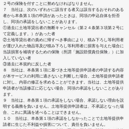
２号の保険を付すことに努めなければなりません。
７ 当社は、次のいずれかに該当する者又は該当するおそれのある
者から本条第１項の申請があったときは、同項の申込自体を拒否
し、同項の承認をしないことがあります。
①過去に土地等貸出者の無断キャンセル（第２４条第３項第２号に
て定義します。）があった者
②土地等貸出者の責めに帰すべき事由により、積み下ろし等利用者
が運び入れた物品等及び積み下ろし等利用者に損害を与えた場合に
当該損害を補填するための保険（所謂「施設賠償責任保険」）に加
入していない者
③過去に本規約に反した者
８ 当社は、本条第１項に基づき土地等提供申請者の申請する内容
が本サービスの利用に適さないと判断した場合、土地等提供申請者
に対し、内容の修正を求めることができます。当社は、土地等提供
申請者が当該修正に応じない場合、同項の承認をしないことがあり
ます。
９ 当社は、本条第１項の承認をしない場合、承認しない理由を説
明する義務を負いません。土地等提供申請者は、不承認となった場
合、これに異議を述べることはできません。
１０ 当社は、本条第１項の承認をしなかったことで土地等提供申
請者に生じた不利益や損害について、責任を負いません。