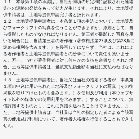
１１ 本条第１項の承認は、当社が同項の所定欄に記載された連絡
先への連絡の発信をもって効力が生じます。それにより、土地等提
供申請者は、土地等提供申請完了者と扱われます。
１２ 土地等提供申請者は、本条第１項の申込において、土地等及
びフォークリフトの写真を使うことができますが、原則として、自
ら撮影したものでなければなりません。第三者が撮影した写真を用
いる場合には、当該第三者の著作権（著作権法第27条及び第28条に
定める権利を含みます。）を侵害してはならず、当社は、これによ
る著作権者と土地等提供申請者との紛争について責任を負いませ
ん。万一、当社が著作権者に対し何らかの支払を余儀なくされた場
合、土地等提供申請者は、当該支払額全額を当社に支払わねばなり
ません。
１３ 土地等提供申請者は、当社又は当社の指定する者が、本条第
１項の申込に用いられた土地等及びフォークリフトの写真（その後
掲載を取り下げたものも含みます。）を使用及び利用（本ウェブサ
イト以外の媒体での使用利用を含みます。）することについて、無
償許諾するものとし、これに異議を述べることはできません。ま
た、土地等提供申請者は、当社又は当社の指定した者による当該写
真の使用及び利用について、著作者人格権を行使することもできま
せん。