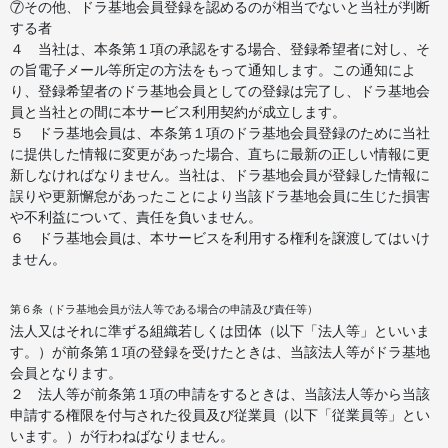
⑦その他、ドラ基地会員登録を認めるのが相当でないと当社が判断
する者
４ 当社は、本条第１項の承認をする場合、登録希望者に対し、そ
の旨電子メール等所定の方法をもって通知します。この通知によ
り、登録希望者のドラ基地会員としての登録は完了し、ドラ基地会
員と当社との間に本サービス利用契約が成立します。
５ ドラ基地会員は、本条第１項のドラ基地会員登録のために当社
に提供した情報に変更があった場合、直ちに最新の正しい情報に更
新しなければなりません。当社は、ドラ基地会員が登録した情報に
誤りや更新懈怠があったことにより当該ドラ基地会員に生じた損害
や不利益について、責任を負いません。
６ ドラ基地会員は、本サービスを利用する権利を譲渡してはいけ
ません。
第６条（ドラ基地会員が法人等である場合の申請及び責任等）
法人又はそれに準ずる組織若しくは団体（以下「法人等」といいま
す。）が前条第１項の登録を受けたときは、当該法人等がドラ基地
会員となります。
２ 法人等が前条第１項の申請をするときは、当該法人等から当該
申請する権限を付与された役員及び従業員（以下「従業員等」とい
います。）が行わねばなりません。