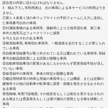
諾合意の内容に従わなければなりません。
3 積み下ろし等利用者は、次の車両による本サービスの利用はでき
ません。
①第１４条第１項の本ウェブサイトの予約フォームに入力し送信し
た車両番号以外の車両
②付属装着物のある車両等、接触等により土地等貸出者、第三者、
本件土地等又はフォークリフトに損害
を与えるおそれのある車両
③無登録車両､車検切れ車両等、一般道路を走行することが禁じられ
ている車両
④自動車登録番号が取り外されている又は覆われている車両等､登録
番号自動認識装置による読取が困難な車両
⑤自動車登録事項の変更があるにもかかわらず変更登録手続が済ん
でいない車両
⑥仮登録中の車両等、車体の特定が困難な車両
⑦建設用特殊等の特殊な用途の車両等もしくは機器、または近隣の
建物等その他の自動車や駐車場に損害・損傷を発生させるおそれの
ある車両
⑧危険物､有害汚染物質､その他安全もしくは衛生を害するおそれの
ある物または悪臭発生もしくは液汁漏出の原因となる物を積載した
車両