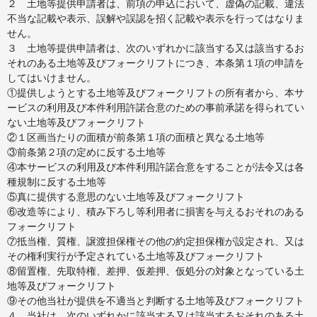
２ 土地等提供申請者は、前項の申込において、虚偽の記載、違法
不当な記載や表示、誤解や誤認を招く記載や表示を行ってはなりま
せん。
３ 土地等提供申請者は、次のいずれかに該当する又は該当するお
それのある土地等及びフォークリフトにつき、本条第１項の申請を
してはいけません。
①提供しようとする土地等及びフォークリフトの所有者から、本サ
ービスの利用及び本件利用許諾合意のための事前承諾を得られてい
ない土地等及びフォークリフト
②１区画当たりの面積が前条第１項の面積と異なる土地等
③前条第２項の定めに反する土地等
④本サービスの利用及び本件利用許諾合意をすることが法令又は各
種規制に反する土地等
⑤真に提供する意思のない土地等及びフォークリフト
⑥改造等により、積み下ろし等利用者に損害を与えるおそれのある
フォークリフト
⑦抵当権、質権、譲渡担保権その他の約定担保権が設定され、又は
その権利実行が予定されている土地等及びフォークリフト
⑧留置権、先取特権、差押、仮差押、仮処分の対象となっている土
地等及びフォークリフト
⑨その他当社が提供を不適当と判断する土地等及びフォークリフト
４ 当社は、次のいずれかに該当する又は該当するおそれのある土