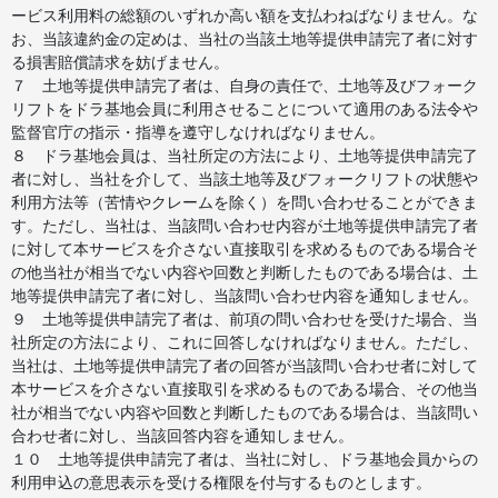
ービス利用料の総額のいずれか高い額を支払わねばなりません。な
お、当該違約金の定めは、当社の当該土地等提供申請完了者に対す
る損害賠償請求を妨げません。
７ 土地等提供申請完了者は、自身の責任で、土地等及びフォーク
リフトをドラ基地会員に利用させることについて適用のある法令や
監督官庁の指示・指導を遵守しなければなりません。
８ ドラ基地会員は、当社所定の方法により、土地等提供申請完了
者に対し、当社を介して、当該土地等及びフォークリフトの状態や
利用方法等（苦情やクレームを除く）を問い合わせることができま
す。ただし、当社は、当該問い合わせ内容が土地等提供申請完了者
に対して本サービスを介さない直接取引を求めるものである場合そ
の他当社が相当でない内容や回数と判断したものである場合は、土
地等提供申請完了者に対し、当該問い合わせ内容を通知しません。
９ 土地等提供申請完了者は、前項の問い合わせを受けた場合、当
社所定の方法により、これに回答しなければなりません。ただし、
当社は、土地等提供申請完了者の回答が当該問い合わせ者に対して
本サービスを介さない直接取引を求めるものである場合、その他当
社が相当でない内容や回数と判断したものである場合は、当該問い
合わせ者に対し、当該回答内容を通知しません。
１０ 土地等提供申請完了者は、当社に対し、ドラ基地会員からの
利用申込の意思表示を受ける権限を付与するものとします。