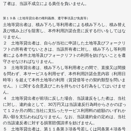
了者は、当該不成立による責任を負いません。
第１９条（土地等貸出者の権利義務、遵守事項及び免責等）
土地等貸出者は、積み下ろし等利用者による積み下ろし、積み替え
及び積み上げを阻害し、本件利用許諾合意に反する行いをしてはな
りません。
２ 土地等貸出者は、自らが当社に申請した土地等及びフォークリ
フトの所有者でないときは、当該所有者に対し、積み下ろし等利用
者による本件土地等及びフォークリフトの利用を妨げないことを遵
守させなければなりません。
３ 土地等貸出者は、積み下ろし等利用者との間で、直接又は間接
を問わず、本サービスを利用せず、本件利用許諾合意内容（利用日
時等）を超えて本件土地等の利用（賃貸借等その契約類型を問いま
せん。）に関する合意及びこれを持ちかける行為をしてはいけませ
ん。
４ 土地等貸出者が前項に反した場合、当該違反をした者は、当社
に対し、違約金として、30万円又は当該違反行為時からさかのぼっ
て１２か月の間に当社に支払ったサービス利用料の総額のいずれか
高い額を支払わねばなりません。なお、当該違約金の定めは、当社
の当該違反者に対する損害賠償請求を妨げません。
５ 土地等貸出者は、第１１条第３項各号若しくは同条第４項各号