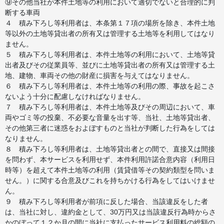
⑨その他当社が本件土地等の利用において適切でないと合理的に判
断する車両
４ 積み下ろし等利用者は、本条第１７項の場所を除き、本件土地
等以外の土地等貸出者の所有又は管理する土地等を利用してはなり
ません。
５ 積み下ろし等利用者は、本件土地等の利用において、土地等貸
出者及びその従業員等、並びに土地等貸出者の所有又は管理する土
地、建物、車両その他の財産に損害を与えてはなりません。
６ 積み下ろし等利用者は、本件土地等の利用の際、事故を起こさ
ないよう十分に配慮しなければなりません。
７ 積み下ろし等利用者は、本件土地等及びその周辺において、車
両やゴミ等の投棄、不必要な音量を出す等、当社、土地等貸出者、
その他第三者に迷惑をおよぼすものと当社が判断した行為をしては
なりません。
８ 積み下ろし等利用者は、土地等貸出者との間で、直接又は間接
を問わず、本サービスを利用せず、本件利用許諾合意内容（利用日
時等）を超えて本件土地等の利用（賃貸借等その契約類型を問いま
せん。）に関する合意及びこれを持ちかける行為をしてはいけませ
ん。
９ 積み下ろし等利用者が前項に反した場合、当該違反をした者
は、当社に対し、違約金として、30万円又は当該違反行為時からさ
かのぼって１２か月の間に当社に支払ったサービス利用料の総額の