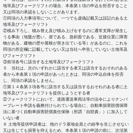
地等及びフォークリフトの場合、本条第１項の申込を拒否すること
又は同項の承認をしないことがあります。
①同項の入力事項等について、一つでも虚偽記載又は誤記のある土
地等及びフォークリフト
②積み下ろし、積み替え及び積み上げをするのに通常支障が発生し
うる事由（地盤が悪い、崖である、急斜面である、近接位置に障害
物がある、建物の壁や屋根が突き出ている等）があるのに、これを
同項の所定欄に記載していない又は当社へ申告していない土地等及
びフォークリフト
③前項各号に該当する土地等及びフォークリフト
５ 当社は、次のいずれかに該当する者又は該当するおそれのある
者から本条第１項の申請があったときは、同項の申込自体を拒否
し、同項の承認をしません。
①第１４条第３項各号に該当する又は該当するおそれのある者に土
地等及びフォークリフトを提供しようとする者
②フォークリフトにおいて、道路運送車両法等の法令によりナンバ
ープレート申請を義務付けられている場合に、自動車損害賠償保障
法に基づく自動車損害賠償責任保険（所謂「自賠責」）に加入して
いない者
６ 土地等提供申請者は、他のドラ基地会員との紛争を生じさせない
又は生じても損害を抑えるため、本条第１項の申請の前に、次項第