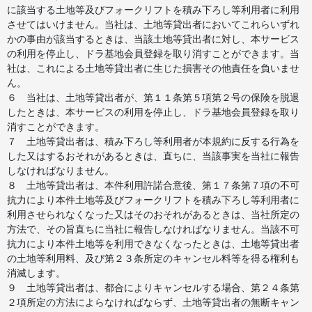
に該当する土地等及びフォークリフトを積み下ろし等利用者に利用
させてはいけません。当社は、土地等貸出者においてこれらいずれ
かの事由が該当するときは、当該土地等貸出者に対し、本サービス
の利用を停止し、ドラ基地会員登録を取り消すことができます。当
社は、これによる土地等貸出者に生じた損害その他責任を負いませ
ん。
６ 当社は、土地等貸出者が、第１１条第５項第２号の保険を脱退
したときは、本サービスの利用を停止し、ドラ基地会員登録を取り
消すことができます。
７ 土地等貸出者は、積み下ろし等利用者が本規約に反する行為を
した又はするおそれがあるときは、直ちに、当該事実を当社に報告
しなければなりません。
８ 土地等貸出者は、本件利用許諾合意後、第１７条第７項の不可
抗力により本件土地等及びフォークリフトを積み下ろし等利用者に
利用させられなくなった又はそのおそれがあるときは、当社所定の
方法で、その旨直ちに当社に報告しなければなりません。当該不可
抗力により本件土地等を利用できなくなったときは、土地等貸出者
の土地等利用料、及び第２３条所定のキャンセル料等を得る権利も
消滅します。
９ 土地等貸出者は、都合によりキャンセルする場合、第２４条第
２項所定の方法によらなければならず、土地等貸出者の無断キャン