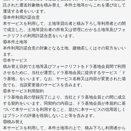
託された運送対象物を積み替え、本件土地等からこれを運び出して
運送する者をいいます。
⑨本件利用許諾合意
本サービスを利用して、土地等貸出者と積み下ろし等利用者との間
で成立した、土地等貸出者の所有又は管理にかかる土地等及びフォ
ークリフトの利用許諾合意をいいます。
⑩本件土地等
本件利用許諾合意の対象となる土地、建物若しくはその双方をいい
ます。
⑪本サービス
積み替え目的で土地等及びフォークリフトをドラ基地会員間で利用
させるために、当社が運営しドラ基地会員に提供するサービス「ド
ラ基地」をいいます。なお、サービス名称又は内容が変更された場
合でも、当該変更後のサービスを含みます。
⑫本サービス利用契約
ドラ基地会員の登録完了により、当社とドラ基地会員との間に成立
する契約をいいます。同契約の内容は、ドラ基地会員が本規約に基
づいて本サービスを利用すること、並びに本サービスの信用若しく
はブランドの評価を毀損しないこと等を含みます。
⑬積み替え
本サービスを利用して、本件土地等の上で、積み下ろし利用者から