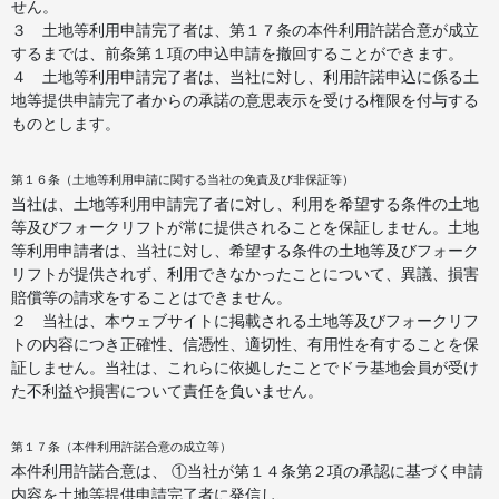
せん。
３ 土地等利用申請完了者は、第１７条の本件利用許諾合意が成立
するまでは、前条第１項の申込申請を撤回することができます。
４ 土地等利用申請完了者は、当社に対し、利用許諾申込に係る土
地等提供申請完了者からの承諾の意思表示を受ける権限を付与する
ものとします。
第１６条（土地等利用申請に関する当社の免責及び非保証等）
当社は、土地等利用申請完了者に対し、利用を希望する条件の土地
等及びフォークリフトが常に提供されることを保証しません。土地
等利用申請者は、当社に対し、希望する条件の土地等及びフォーク
リフトが提供されず、利用できなかったことについて、異議、損害
賠償等の請求をすることはできません。
２ 当社は、本ウェブサイトに掲載される土地等及びフォークリフ
トの内容につき正確性、信憑性、適切性、有用性を有することを保
証しません。当社は、これらに依拠したことでドラ基地会員が受け
た不利益や損害について責任を負いません。
第１７条（本件利用許諾合意の成立等）
本件利用許諾合意は、 ①当社が第１４条第２項の承認に基づく申請
内容を土地等提供申請完了者に発信し、