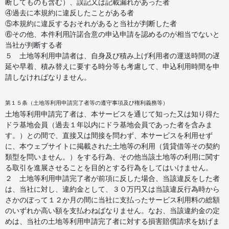
断してものも含む）、誤記又は記載漏れがあった者
④過去に本規約に違反したことがある者
⑤本規約に違反するおそれがあると当社が判断した者
⑥その他、本件利用許諾合意の申込申請を認めるのが相当でないと
当社が判断する者
５ 土地等利用申請者は、自身及び積み上げ利用者の運送時間の遅
延や早着、積み替えに要する時分等も考慮して、申込利用時間を申
請しなければなりません。
第１５条（土地等利用申請完了者等の遵守事項及び権利義務等）
土地等利用申請完了者は、本サービスを通じて知った又は知り得た
ドラ基地会員（過去１年以内にドラ基地会員であった者を含みま
す。）との間で、直接又は間接を問わず、本サービスを利用せず
に、本ウェブサイトに掲載された土地等の利用（賃貸借等その契約
類型を問いません。）をする行為、その他当該土地等の利用に関す
る取引を進展させることを目的とする行為をしてはいけません。
２ 土地等利用申請完了者が前項に反した場合、当該違反をした者
は、当社に対し、違約金として、３０万円又は当該違反行為時から
さかのぼって１２か月の間に当社に支払ったサービス利用料の総額
のいずれか高い額を支払わねばなりません。なお、当該違約金の定
めは、当社の土地等利用申請完了者に対する損害賠償請求を妨げま